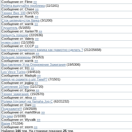
Сообщение от:
Flime
»»
Ребята выручайте проблема
(
11
/
1161
)
Сообщение от:
Chase
»»
Тюнинг Bws 100
(
3
/
1727
)
Сообщение от:
Romik
»»
Сток цилиндр+сток банка
(
3
/
1200
)
Сообщение от:
warrik
»»
Глушитель
(
5
/
1655
)
Сообщение от:
Xanter78
»»
пильнуть поршню
(
22
/
2636
)
Сообщение от:
Valeriy
»»
нужен совет
(
11
/
1056
)
Сообщение от:
СССР
»»
расточка стандартного варика как грамотно сделать ?
(
212
/
25658
)
Сообщение от:
winson
»»
большие перемены
(
9
/
1053
)
Сообщение от:
warrik
»»
Выставление Угла Опережение Зажигания
(
19
/
5306
)
Сообщение от:
911
»»
Leo Vince Turing
(
19
/
4510
)
Сообщение от:
Madspb
»»
народ че скажите о цпг ТммР?
(
7
/
1501
)
Сообщение от:
jogijog
»»
Сцепление 107мм
(
11
/
1720
)
Сообщение от:
Egorка
»»
Тюнинг зажигания.
(
15
/
2670
)
Сообщение от:
лёха
»»
Ролики (грузики) на Yamaha Jog C
(
62
/
21232
)
Сообщение от:
Dani
»»
Подскажите!!!
(
19
/
2509
)
Сообщение от:
mark89rus
»»
Грузики
(
1
/
1030
)
Сообщение от:
Wyvalik
»»
Варик
(
7
/
1334
)
Сообщение от:
storm
»»
Найдено
144
тем. На странице показано
25
тем.