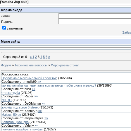
[
Yamaha Jog club
]
Форма входа
Логин:
Пароль:
запомнить
Забыл
Меню сайта
Страница
3
из
6
«
1
2
3
4
5
6
»
Форум
»
Технические вопросы
»
Форсировка стока!
Форсировка стока!
Проблема с максимальной соростью
(
16
/
2266
)
Сообщение от:
medik99
»»
как на yamaha jog перепаять коммутатор чтобы снять огранку?
(
39
/
13896
)
Сообщение от:
blind
»»
что за труба
(
2
/
1196
)
Сообщение от:
Racer
»»
NITRO
(
12
/
1965
)
Сообщение от:
DeDMartyn
»»
жиклёр под stage 6 street
(
13
/
1673
)
Сообщение от:
Xanter78
»»
Malossi 50 cc
(
23
/
3407
)
Сообщение от:
aliapovatijpes
»»
Запилка цилиндра
(
211
/
39364
)
Сообщение от:
Valeriy
»»
помогите подобрать конфиг
(
1
/
1057
)