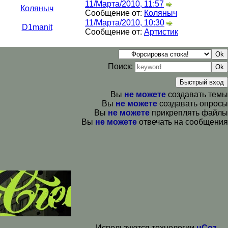
11/Марта/2010, 11:57
Коляныч
Сообщение от:
Коляныч
11/Марта/2010, 10:30
D1manit
Сообщение от:
Артистик
Поиск:
Вы
не можете
создавать темы
Вы
не можете
создавать опросы
Вы
не можете
прикреплять файлы
Вы
не можете
отвечать на сообщения
Используются технологии
uCoz