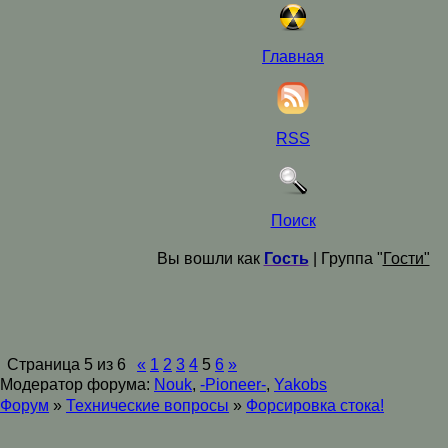
Главная
RSS
Поиск
Вы вошли как
Гость
| Группа "
Гости"
Страница
5
из
6
«
1
2
3
4
5
6
»
Модератор форума:
Nouk
,
-Pioneer-
,
Yakobs
Форум
»
Технические вопросы
»
Форсировка стока!