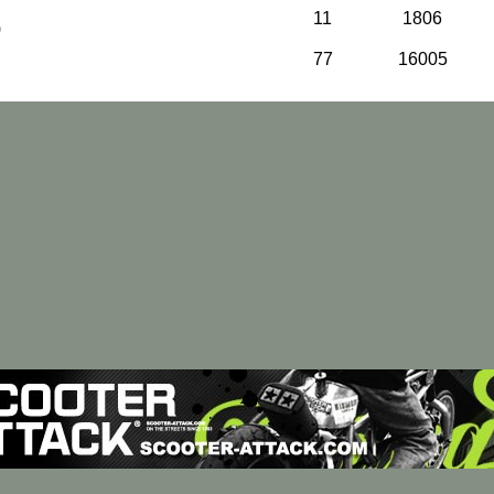
11
1806
)
77
16005