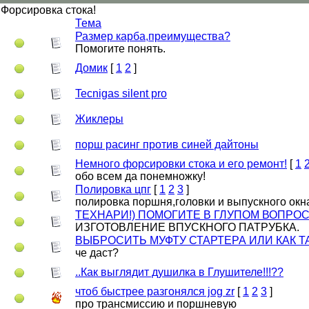
Форсировка стока!
Тема
Размер карба,преимущества?
Помогите понять.
Домик
[
1
2
]
Tecnigas silent pro
Жиклеры
порш расинг против синей дайтоны
Немного форсировки стока и его ремонт!
[
1
обо всем да понемножку!
Полировка цпг
[
1
2
3
]
полировка поршня,головки и выпускного окн
ТЕХНАРИ!) ПОМОГИТЕ В ГЛУПОМ ВОПРОСЕ
ИЗГОТОВЛЕНИЕ ВПУСКНОГО ПАТРУБКА.
ВЫБРОСИТЬ МУФТУ СТАРТЕРА ИЛИ КАК Т
че даст?
..Как выглядит душилка в Глушителе!!!??
чтоб быстрее разгонялся jog zr
[
1
2
3
]
про трансмиссию и поршневую