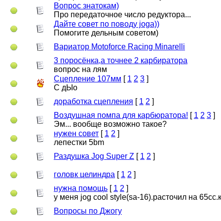
Вопрос знатокам)
Про передаточное число редуктора...
Дайте совет по поводу joga))
Помогите дельным советом)
Вариатор Motoforce Racing Minarelli
3 поросёнка,а точнее 2 карбиратора
вопрос на лям
Сцепление 107мм
[
1
2
3
]
С дЫо
доработка сцепления
[
1
2
]
Воздушная помпа для карбюратора!
[
1
2
3
]
Эм... вообще возможно такое?
нужен совет
[
1
2
]
лепестки 5bm
Раздушка Jog Super Z
[
1
2
]
головк целиндра
[
1
2
]
нужна помощь
[
1
2
]
у меня jog cool style(sa-16).расточил на 65сс
Вопросы по Джогу