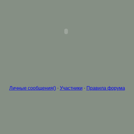
Личные сообщения()
·
Участники
·
Правила форума