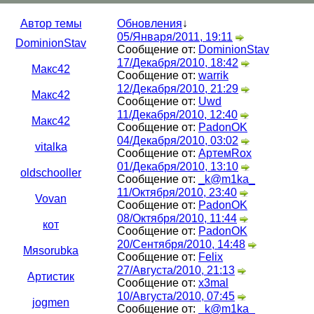
Автор темы
Обновления
↓
05/Января/2011, 19:11
DominionStav
Сообщение от:
DominionStav
17/Декабря/2010, 18:42
Макс42
Сообщение от:
warrik
12/Декабря/2010, 21:29
Макс42
Сообщение от:
Uwd
11/Декабря/2010, 12:40
Макс42
Сообщение от:
PadonOK
04/Декабря/2010, 03:02
vitalka
Сообщение от:
АртемRox
01/Декабря/2010, 13:10
oldschooller
Сообщение от:
_k@m1ka_
11/Октября/2010, 23:40
Vovan
Сообщение от:
PadonOK
08/Октября/2010, 11:44
кот
Сообщение от:
PadonOK
20/Сентября/2010, 14:48
Mяsorubka
Сообщение от:
Felix
27/Августа/2010, 21:13
Артистик
Сообщение от:
x3mal
10/Августа/2010, 07:45
jogmen
Сообщение от:
_k@m1ka_