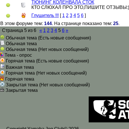
ТЮНИНГ КОЛЕНВАЛА СТОК
КТО СЛЮХАЛ ПРО ЭТО,ПИШИТЕ ОТЗЫВЫ:
Глушитель !!!
[
1
2
3
4
5
6
]
В этом форуме тем:
144
. На странице показано тем:
25
.
Страница
5
из
6
«
1
2
3
4
5
6
»
Обычная тема (Есть новые сообщения)
Обычная тема
Обычная тема (Нет новых сообщений)
Тема - опрос
Горячая тема (Есть новые сообщения)
Важная тема
Горячая тема (Нет новых сообщений)
Горячая тема
Закрытая тема (Нет новых сообщений)
Закрытая тема
Copyright Yamaha Jog Club© 2026