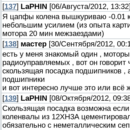
[
137
]
LaPHIN
[06/Августа/2012, 13:32
Я цапфы колена вышкуриваю -0.01 к
небольшим усилием (из опыта карти
мотора 20 мин межзаездами)
[
138
]
мастер
[30/Сентября/2012, 00:
есть у меня знакомый один , мотор
радиоуправляемых , вот он говорит 
скользящая посадка подшипников , 
подшипники
и вот интересно лучше это или всё 
[
139
]
LaPHIN
[08/Октября/2012, 09:38
Cкользящая посадка возможна если
коленвалы из 12ХН3А цементировал
обязательно с неметаллическим сеп