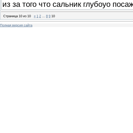
из за того что сальник глубоуо пос
Страница
10
из
10
«
1
2
…
8
9
10
Полная версия сайта