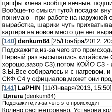
цапфы клена вообще вечные, подшип
Вообще-то смысл тугой посадки вну
понимаю - при работе на наружной 
выработка, шарики чуть прихватыва
картера на новое место где нет выра
[
140
]
denkum84
[25/Ноября/2012, 20:
Подскажите,из-за чего это происхо
Первый раз высыпались китайские 
хорошо,зазор С3),потом КОЙО С3 - и
З.Ы.Все собиралось и с нагревом, 
СКФ С4 у официалов,может они проде
[
141
]
LaPHIN
[11/Января/2013, 15:50]
Цитата
(
denkum84
)
Подскажите,из-за чего это происходит
Колено расцентровано. Установи ко