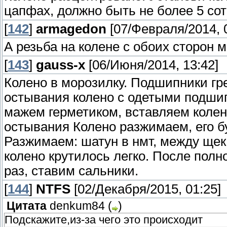
цапфах, должно быть не более 5 сот
[
142
]
armagedon
[07/Февраля/2014, 
А резьба на колене с обоих сторон 
[
143
]
gauss-x
[06/Июня/2014, 13:42]
Колено в морозилку. Подшипники гр
остывания колено с одетыми подшип
мажем герметиком, вставляем колен
остывания Колено разжимаем, его б
Разжимаем: шатун в нмт, между щек
колено крутилось легко. После пол
раз, ставим сальники.
[
144
]
NTFS
[02/Декабря/2015, 01:25]
Цитата
denkum84
(
)
Подскажите,из-за чего это происходит