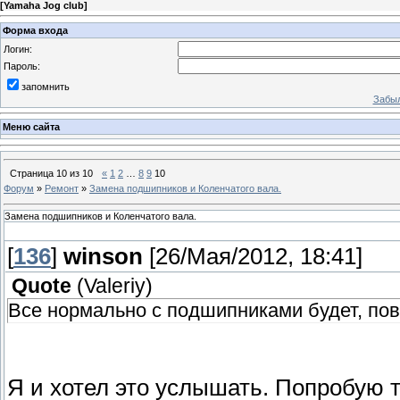
[
Yamaha Jog club
]
Форма входа
Логин:
Пароль:
запомнить
Забыл
Меню сайта
Страница
10
из
10
«
1
2
…
8
9
10
Форум
»
Ремонт
»
Замена подшипников и Коленчатого вала.
Замена подшипников и Коленчатого вала.
[
136
]
winson
[26/Мая/2012, 18:41]
Quote
(
Valeriy
)
Все нормально с подшипниками будет, пов
Я и хотел это услышать. Попробую 