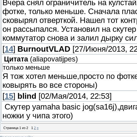
Вчера снял ограничитель на кулстай
фотке, только меньше. Сначала пла
сковырял отверткой. Нашел тот конт
он рассыпался. Установил на скутер 
коммутатор снова и залил дырку сил
[
14
]
BurnoutVLAD
[27/Июня/2013, 22
Цитата
(
aliapovatijpes
)
только меньше
Я тож хотел меньше,просто по фотке
ковырять во все стороны)
[
15
]
blind
[02/Мая/2014, 22:53]
Скутер yamaha basic jog(sa16j),дви
ножки у чипа этого)
Страница
1
из
2
1
2
»