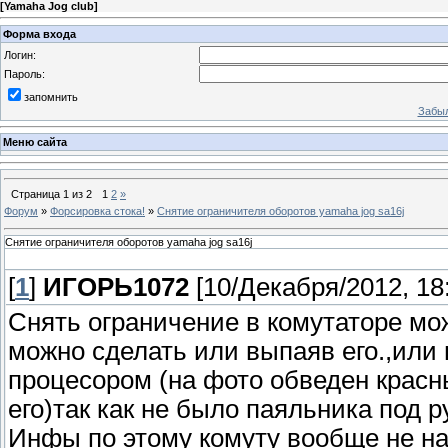
[
Yamaha Jog club
]
Форма входа
Логин:
Пароль:
запомнить
Забыл
Меню сайта
Страница
1
из
2
1
2
»
Форум
»
Форсировка стока!
»
Снятие ограничителя оборотов yamaha jog sa16j
Снятие ограничителя оборотов yamaha jog sa16j
[
1
]
ИГОРЬ1072
[10/Декабря/2012, 18
Снять ограничение в комутаторе мо
можно сделать или выпаяв его.,или
процесором (на фото обведен красн
его)так как не было паяльника под р
Инфы по этому комуту вообще не на