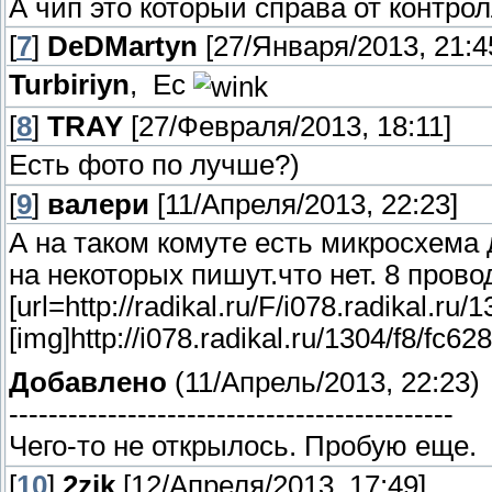
А чип это который справа от контро
[
7
]
DeDMartyn
[27/Января/2013, 21:4
Turbiriyn
, Ес
[
8
]
TRAY
[27/Февраля/2013, 18:11]
Есть фото по лучше?)
[
9
]
валери
[11/Апреля/2013, 22:23]
А на таком комуте есть микросхема 
на некоторых пишут.что нет. 8 прово
[url=http://radikal.ru/F/i078.radikal.ru
[img]http://i078.radikal.ru/1304/f8/fc62
Добавлено
(11/Апрель/2013, 22:23)
---------------------------------------------
Чего-то не открылось. Пробую еще.
[
10
]
2zik
[12/Апреля/2013, 17:49]