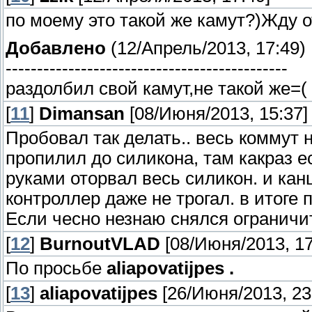
по моему это такой же камут?)Жду о
Добавлено
(12/Апрель/2013, 17:49)
---------------------------------------------
раздолбил свой камут,не такой же=(
[
11
]
Dimansan
[08/Июня/2013, 15:37]
Пробовал так делать.. весь коммут 
пропилил до силикона, там какраз е
руками оторвал весь силикон. и ка
контроллер даже не трогал. в итоге 
Если чесно незнаю снялся ограничит
[
12
]
BurnoutVLAD
[08/Июня/2013, 17
По просьбе
aliapovatijpes .
[
13
]
aliapovatijpes
[26/Июня/2013, 23