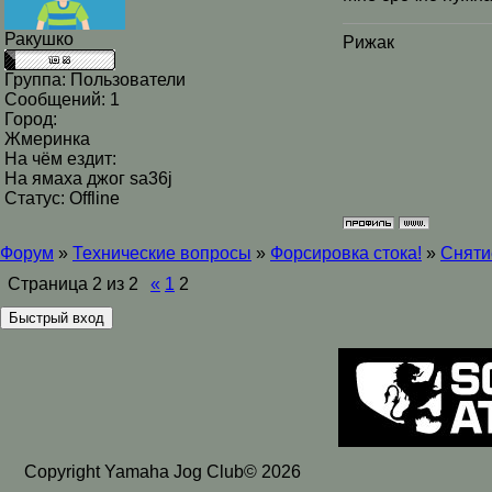
Ракушко
Рижак
Группа: Пользователи
Сообщений:
1
Город:
Жмеринка
На чём ездит:
На ямаха джог sa36j
Статус:
Offline
Форум
»
Технические вопросы
»
Форсировка стока!
»
Сняти
Страница
2
из
2
«
1
2
Copyright Yamaha Jog Club© 2026