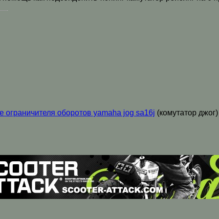
е ограничителя оборотов yamaha jog sa16j
(комутатор джог)