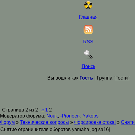
Главная
RSS
Поиск
Вы вошли как
Гость
| Группа "
Гости"
Страница
2
из
2
«
1
2
Модератор форума:
Nouk
,
-Pioneer-
,
Yakobs
Форум
»
Технические вопросы
»
Форсировка стока!
»
Сняти
Снятие ограничителя оборотов yamaha jog sa16j