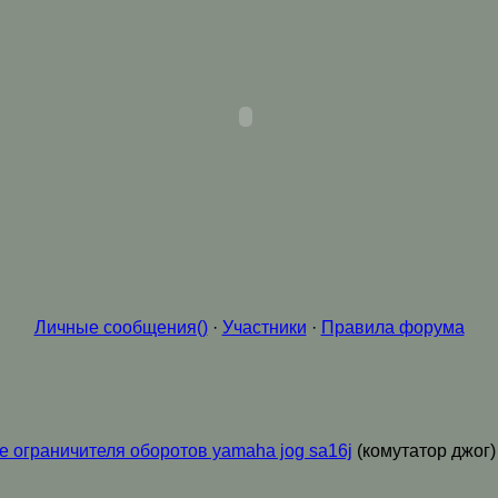
Личные сообщения()
·
Участники
·
Правила форума
е ограничителя оборотов yamaha jog sa16j
(комутатор джог)