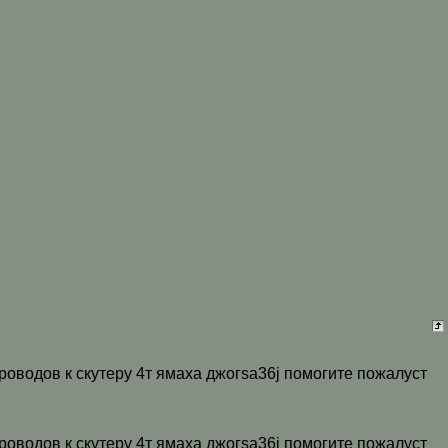
роводов к скутеру 4т ямаха джогsa36j помогите пожалуст
роводов к скутеру 4т ямаха джогsa36j помогите пожалуст