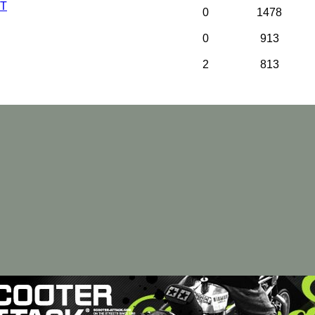
IT
0
1478
0
913
2
813