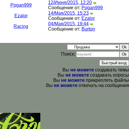
12/Июня/2015, 12:20
Pogan999
Сообщение от:
Pogan999
14/Мая/2015, 15:23
Ezalor
Сообщение от:
Ezalor
04/Мая/2015, 19:44
Racing
Сообщение от:
Burton
Поиск:
Вы
не можете
создавать темы
Вы
не можете
создавать опросы
Вы
не можете
прикреплять файлы
Вы
не можете
отвечать на сообщения