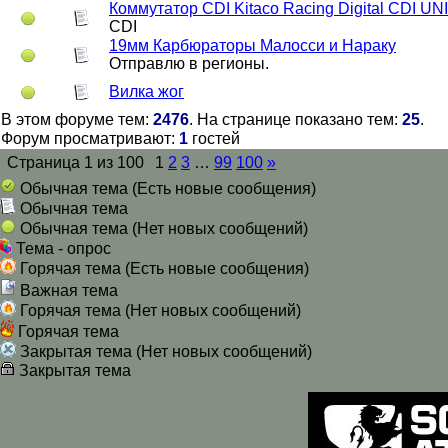
Коммутатор CDI Kitaco Racing Digital CDI UN
CDI
19мм Карбюраторы Малосси и Нараку
Отправлю в регионы.
Вилка жог
В этом форуме тем:
2476
. На странице показано тем:
25
.
Форум просматривают:
1
гостей
Страница
1
из
100
1
2
3
…
99
100
»
Обычная тема (Есть новые сообщения)
Обычная тема
Обычная тема (Нет новых сообщений)
Тема - опрос
Горячая тема (Есть новые сообщения)
Важная тема
Горячая тема (Нет новых сообщений)
Горячая тема
Закрытая тема (Нет новых сообщений)
Закрытая тема