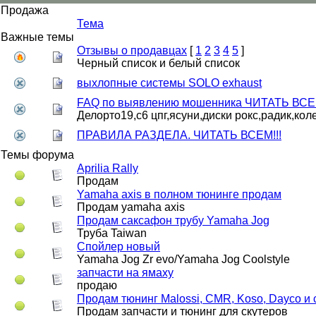
Продажа
Тема
Важные темы
Отзывы о продавцах
[
1
2
3
4
5
]
Черный список и белый список
выхлопные системы SOLO exhaust
FAQ по выявлению мошенника ЧИТАТЬ ВС
Делорто19,с6 цпг,ясуни,диски рокс,радик,кол
ПРАВИЛА РАЗДЕЛА. ЧИТАТЬ ВСЕМ!!!
Темы форума
Aprilia Rally
Продам
Yamaha axis в полном тюнинге продам
Продам yamaha axis
Продам саксафон трубу Yamaha Jog
Труба Taiwan
Спойлер новый
Yamaha Jog Zr evo/Yamaha Jog Coolstyle
запчасти на ямаху
продаю
Продам тюнинг Malossi, CMR, Koso, Dayco и 
Продам запчасти и тюнинг для скутеров