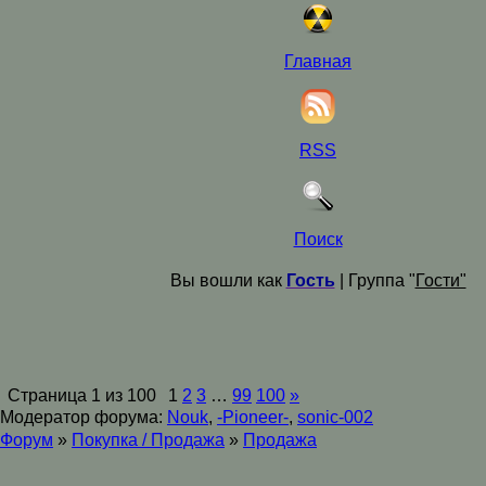
Главная
RSS
Поиск
Вы вошли как
Гость
| Группа "
Гости"
Страница
1
из
100
1
2
3
…
99
100
»
Модератор форума:
Nouk
,
-Pioneer-
,
sonic-002
Форум
»
Покупка / Продажа
»
Продажа