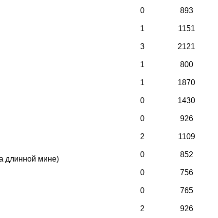
0
893
1
1151
3
2121
1
800
1
1870
0
1430
0
926
2
1109
0
852
на длинной мине)
0
756
0
765
2
926