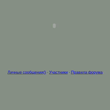
Личные сообщения()
·
Участники
·
Правила форума