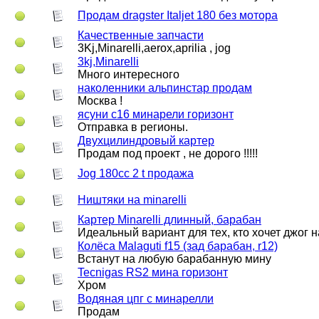
Продам dragster Italjet 180 без мотора
Качественные запчасти
3Kj,Minarelli,aerox,aprilia , jog
3kj,Minarelli
Много интересного
наколенники альпинстар продам
Москва !
ясуни с16 минарели горизонт
Отправка в регионы.
Двухцилиндровый картер
Продам под проект , не дорого !!!!!
Jog 180cc 2 t продажа
Ништяки на minarelli
Картер Minarelli длинный, барабан
Идеальный вариант для тех, кто хочет джог 
Колёса Malaguti f15 (зад барабан, r12)
Встанут на любую барабанную мину
Tecnigas RS2 мина горизонт
Хром
Водяная цпг с минарелли
Продам