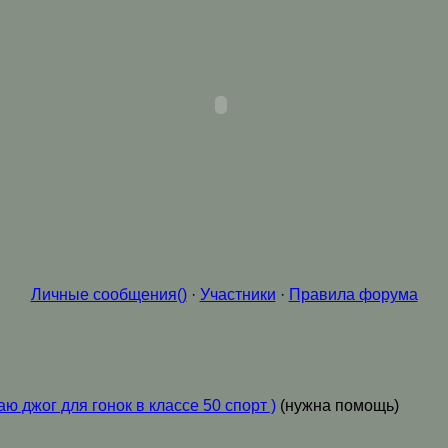
Личные сообщения()
·
Участники
·
Правила форума
ю джог для гонок в классе 50 спорт )
(нужна помощь)