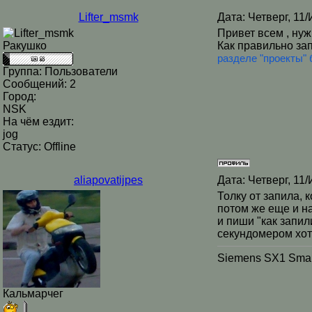
Lifter_msmk
Дата: Четверг, 11
Привет всем , нуж
Ракушко
Как правильно зап
разделе "проекты" 
Группа: Пользователи
Сообщений:
2
Город:
NSK
На чём ездит:
jog
Статус:
Offline
aliapovatijpes
Дата: Четверг, 11
Толку от запила, 
потом же еще и на
и пиши "как запил
секундомером хот
Siemens SX1 Smar
Кальмарчег