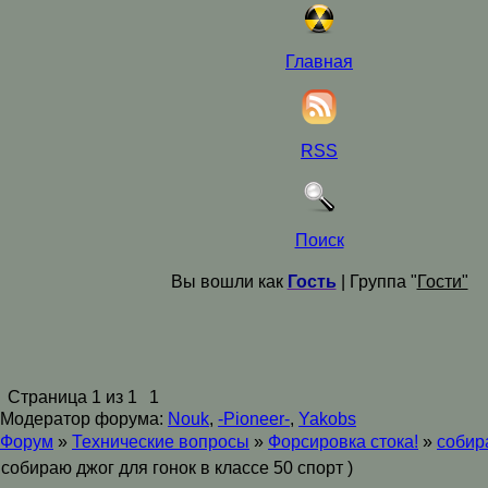
Главная
RSS
Поиск
Вы вошли как
Гость
| Группа "
Гости"
Страница
1
из
1
1
Модератор форума:
Nouk
,
-Pioneer-
,
Yakobs
Форум
»
Технические вопросы
»
Форсировка стока!
»
собира
собираю джог для гонок в классе 50 спорт )