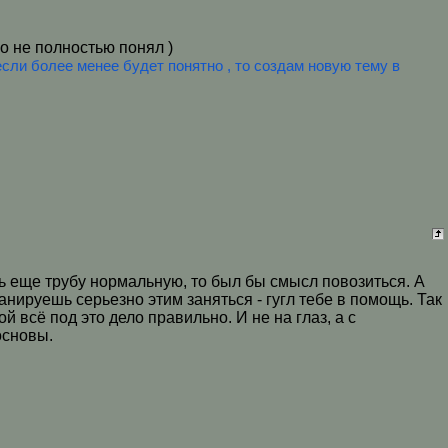
но не полностью понял )
если более менее будет понятно , то создам новую тему в
ть еще трубу нормальную, то был бы смысл повозиться. А
анируешь серьезно этим заняться - гугл тебе в помощь. Так
й всё под это дело правильно. И не на глаз, а с
основы.