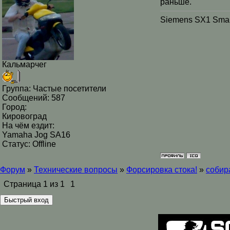
раньше.
Siemens SX1 Smar
Кальмарчег
Группа: Частые посетители
Сообщений:
587
Город:
Кировоград
На чём ездит:
Yamaha Jog SA16
Статус:
Offline
Форум
»
Технические вопросы
»
Форсировка стока!
»
собира
Страница
1
из
1
1