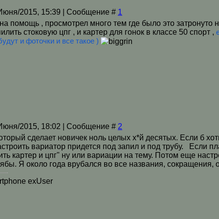
/Июня/2015, 15:39 | Сообщение #
1
на помощь , просмотрел много тем где было это затронуто 
илить стоковую цпг , и картер для гонок в классе 50 спорт ,
будут и фоточки и все такое )
/Июня/2015, 18:02 | Сообщение #
2
который сделает новичек ноль целых х*й десятых. Если б хо
строить вариатор придется под запил и под трубу. Если пл
ить картер и цпг" ну или вариации на тему. Потом еще настро
ябы. Я около года врубался во все названия, сокращения, 
tphone exUser