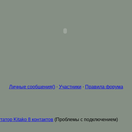
Личные сообщения()
·
Участники
·
Правила форума
татор Kitako 8 контактов
(Проблемы с подключением)