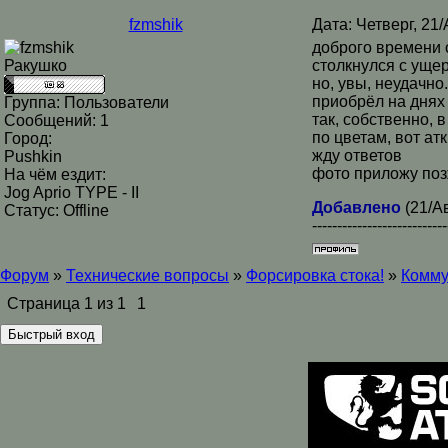
fzmshik
Дата: Четверг, 21
доброго времени 
Ракушко
столкнулся с ущер
но, увы, неудачно.
приобрёл на днях 
Группа: Пользователи
так, собственно, 
Сообщений:
1
по цветам, вот атк
Город:
жду ответов
Pushkin
фото приложу по
На чём ездит:
Jog Aprio TYPE - II
Добавлено
(21/Ав
Статус:
Offline
---------------------------
Форум
»
Технические вопросы
»
Форсировка стока!
»
Комму
Страница
1
из
1
1