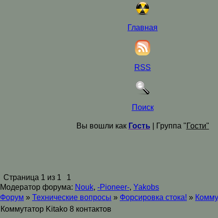
Главная
RSS
Поиск
Вы вошли как
Гость
| Группа "
Гости"
Страница
1
из
1
1
Модератор форума:
Nouk
,
-Pioneer-
,
Yakobs
Форум
»
Технические вопросы
»
Форсировка стока!
»
Комму
Коммутатор Kitako 8 контактов