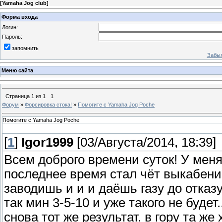
[
Yamaha Jog club
]
Форма входа
Логин:
Пароль:
запомнить
Забыл
Меню сайта
Страница
1
из
1
1
Форум
»
Форсировка стока!
»
Помогите с Yamaha Jog Poche
Помогите с Yamaha Jog Poche
[
1
]
Igor1999
[03/Августа/2014, 18:39]
Всем доброго времени суток! У меня
последнее время стал чёт выкабенив
заводишь и и и даёшь газу до отказу
так мин 3-5-10 и уже такого не будет
снова тот же результат. в гору та же