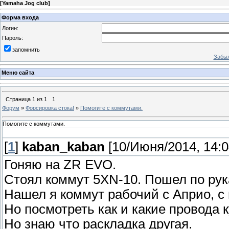
[
Yamaha Jog club
]
Форма входа
Логин:
Пароль:
запомнить
Забыл
Меню сайта
Страница
1
из
1
1
Форум
»
Форсировка стока!
»
Помогите с коммутами.
Помогите с коммутами.
[
1
]
kaban_kaban
[10/Июня/2014, 14:0
Гоняю на ZR EVO.
Стоял коммут 5XN-10. Пошел по рука
Нашел я коммут рабочий с Априо, с
Но посмотреть как и какие провода 
Но знаю что раскладка другая.