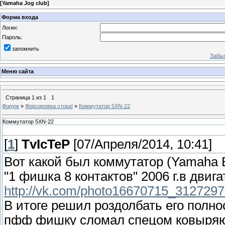
[
Yamaha Jog club
]
Форма входа
Логин:
Пароль:
запомнить
Забыл
Меню сайта
Страница
1
из
1
1
Форум
»
Форсировка стока!
»
Коммутатор 5XN-22
Коммутатор 5XN-22
[
1
]
TvIcTeP
[07/Апреля/2014, 10:41]
Вот какой был коммутатор (Yamaha 
"1 фишка 8 контактов" 2006 г.в двиг
http://vk.com/photo16670715_312729
В итоге решил роздолбать его полно
пфф фишку сломал спецом ковыряюс