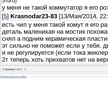
этого)
у меня не такой коммутатор я его р
[
5
]
Krasnodar23-83
[13/Мая/2014, 22:
есть чип у меня такой комут я его 
деталь маленикая на мостик похожа
снял а подним керамическая пластин
эт сильно не поможет если у тебя. 
и не регулируется (если тока жикле
2т теперь хоть прихватов нет на вер
Страница
1
из
1
1
Полная версия сайта