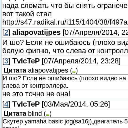
нада сломать что бы снять огранече
вот такой стал
http://s47.radikal.ru/i115/1404/38/f49
[
2
]
aliapovatijpes
[07/Апреля/2014, 22
И шо? Если не ошибаюсь (плохо вид
белую фигню, что слева от контролл
[
3
]
TvIcTeP
[07/Апреля/2014, 23:28]
Цитата
aliapovatijpes
(
)
И шо? Если не ошибаюсь (плохо видно на 
слева от контроллера.
не это точно не она!
[
4
]
TvIcTeP
[03/Мая/2014, 05:26]
Цитата
blind
(
)
Скутер yamaha basic jog(sa16j),двигатель 