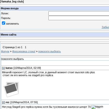
[
Yamaha Jog club
]
Форма входа
Логин:
Пароль:
запомнить
Забыл
Меню сайта
Страница
1
из
1
1
Форум
»
Форсировка стока!
»
помогите выбрать
помогите выбрать
[
1
]
katso
[10/Марта/2014, 02:09]
Minarelli горизонт LC ,полный сток ,в данный момент стоит выхлоп sito plus
стоит ли его менять на stage6 pro replica
[
2
]
rez
[10/Марта/2014, 07:55]
Нет,под Stage6 pro replica нужна хотя бы тухленькая малосси шпорт 70