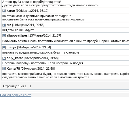
А твоя труба вполне подойдёт под сток!
Другое дело если в скоре предстоит тюнинг то да можно сменить
[
3
]
katso
[10/Марта/2014, 16:12]
на стоке можно добиться прибавки от stage6 ?
поршневая была тока поменяна предыдушем хозяином
[
4
]
rez
[11/Марта/2014, 00:56]
нет,сток её не надует!
[
5
]
aliapovatijpes
[13/Марта/2014, 21:37]
Если есть возможность поставить и покататься с ней, то пробуй. Парень ставил на с
[
6
]
grinya
[01/Апреля/2014, 23:34]
поехать то поедит,только как,низа будут тухленькие
[
7
]
only_korch
[05/Апреля/2014, 01:58]
Поставь, попробуй настроить. Если настроишь-поедет.
[
8
]
Xanter78
[09/Апреля/2014, 21:50]
поставить можно прибавка будет, но только после того как сможешь настроить карб
следовательно менять стоит но если сможешь настроится
Страница
1
из
1
1
Полная версия сайта