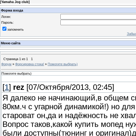
[
Yamaha Jog club
]
Форма входа
Логин:
Пароль:
запомнить
Забыл
Меню сайта
Страница
1
из
1
1
Форум
»
Форсировка стока!
»
Помогите выбрать)
Помогите выбрать)
[
1
]
rez
[07/Октября/2013, 02:45]
Я далеко не начинающий,в общем сит
80км.ч с угарной динамикой!) но для
староват он,да и надёжность не хв
Вопрос таков,какой купить мопед н
были доступны(тюнинг и оригинал)д