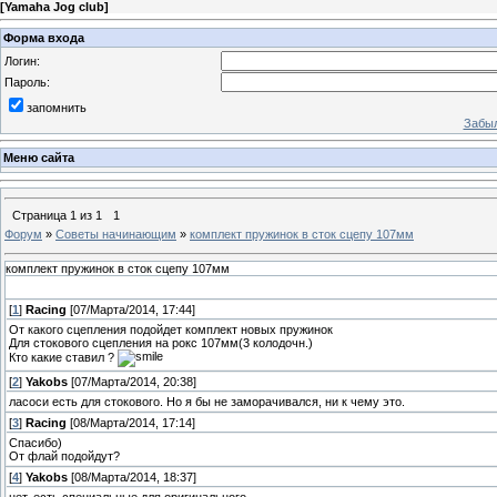
[
Yamaha Jog club
]
Форма входа
Логин:
Пароль:
запомнить
Забыл
Меню сайта
Страница
1
из
1
1
Форум
»
Советы начинающим
»
комплект пружинок в сток сцепу 107мм
комплект пружинок в сток сцепу 107мм
[
1
]
Racing
[07/Марта/2014, 17:44]
От какого сцепления подойдет комплект новых пружинок
Для стокового сцепления на рокс 107мм(3 колодочн.)
Кто какие ставил ?
[
2
]
Yakobs
[07/Марта/2014, 20:38]
ласоси есть для стокового. Но я бы не заморачивался, ни к чему это.
[
3
]
Racing
[08/Марта/2014, 17:14]
Спасибо)
От флай подойдут?
[
4
]
Yakobs
[08/Марта/2014, 18:37]