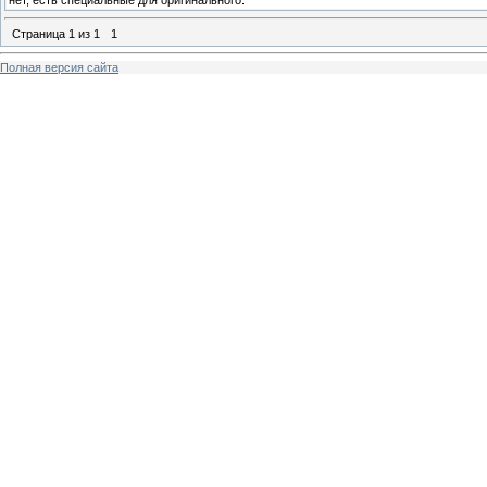
нет, есть специальные для оригинального.
Страница
1
из
1
1
Полная версия сайта