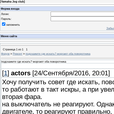
[
Yamaha Jog club
]
Форма входа
Логин:
Пароль:
запомнить
Забыл
Меню сайта
Страница
1
из
1
1
Форум
»
Ремонт
»
подскажите где искать? моргают оба поворотника
подскажите где искать? моргают оба поворотника
[
1
]
actors
[24/Сентября/2016, 20:01]
Хочу получить совет где искать, пов
то работают в такт искры, а при ув
вторая фара.
на выключатель не реагируют. Одна
двигателе, то реагируют правильно,