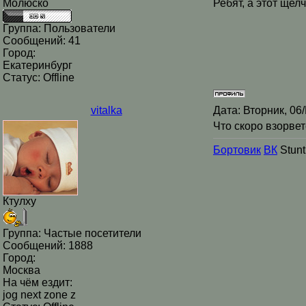
Молюско
Ребят, а этот щел
Группа: Пользователи
Сообщений:
41
Город:
Екатеринбург
Статус:
Offline
vitalka
Дата: Вторник, 06
Что скоро взорвет
Бортовик
ВК
Stunt 
Ктулху
Группа: Частые посетители
Сообщений:
1888
Город:
Москва
На чём ездит:
jog next zone z