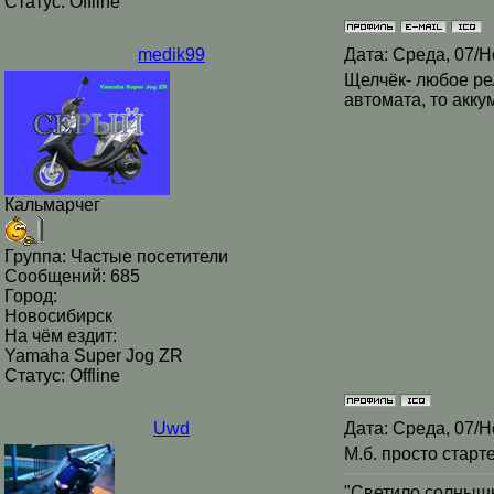
Статус:
Offline
medik99
Дата: Среда, 07/Н
Щелчёк- любое рел
автомата, то акку
Кальмарчег
Группа: Частые посетители
Сообщений:
685
Город:
Новосибирск
На чём ездит:
Yamaha Super Jog ZR
Статус:
Offline
Uwd
Дата: Среда, 07/Н
М.б. просто старт
"Светило солнышк