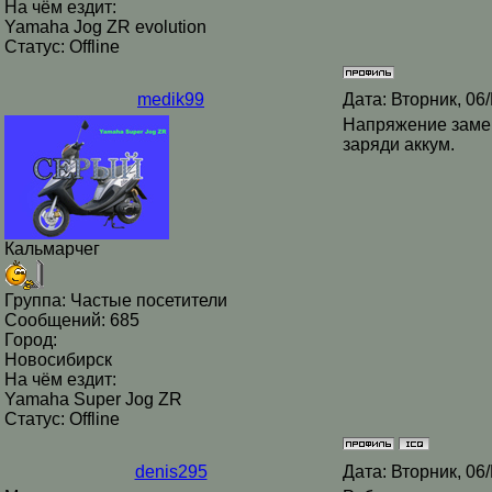
На чём ездит:
Yamaha Jog ZR evolution
Статус:
Offline
medik99
Дата: Вторник, 06
Напряжение замер
заряди аккум.
Кальмарчег
Группа: Частые посетители
Сообщений:
685
Город:
Новосибирск
На чём ездит:
Yamaha Super Jog ZR
Статус:
Offline
denis295
Дата: Вторник, 06