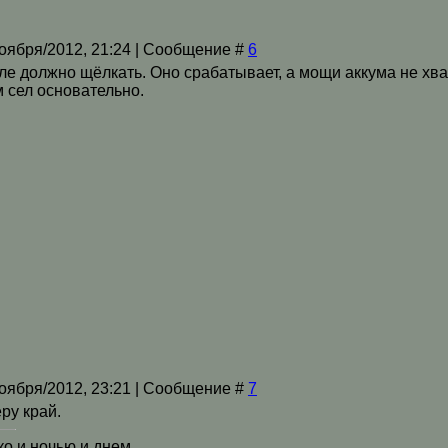
оября/2012, 21:24 | Сообщение #
6
е должно щёлкать. Оно срабатывает, а мощи аккума не хват
м сел основательно.
оября/2012, 23:21 | Сообщение #
7
еру край.
о и ночью и днем