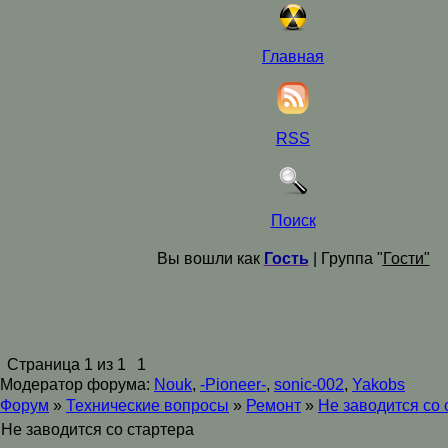
Главная
RSS
Поиск
Вы вошли как
Гость
| Группа "
Гости"
Страница
1
из
1
1
Модератор форума:
Nouk
,
-Pioneer-
,
sonic-002
,
Yakobs
Форум
»
Технические вопросы
»
Ремонт
»
Не заводится со 
Не заводится со стартера