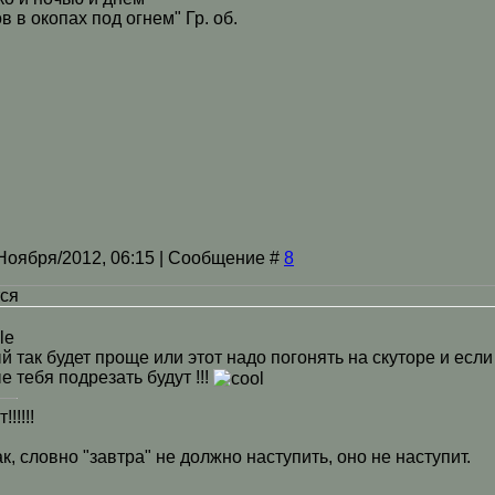
в в окопах под огнем" Гр. об.
/Ноября/2012, 06:15 | Сообщение #
8
тся
й так будет проще или этот надо погонять на скуторе и если
е тебя подрезать будут !!!
!!!!!
к, словно "завтра" не должно наступить, оно не наступит.