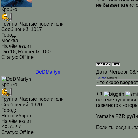
не бывает атеисто
Крабко
Группа: Частые посетители
Сообщений:
1017
Город:
Москва
На чём ездит:
Dio 18, Runner fxr 180
Статус:
Offline
DeDMartyn
Дата: Четверг, 08
Quote
(
vitalka
)
Что скоро взорве
Крабко
+ 1
Группа: Частые посетители
по теме купи новы
Сообщений:
1320
газелистов которы
Город:
Новосибирск
Yamaha FZR руЛит!
На чём ездит:
ZX-7-RR
Если ты ездишь та
Статус:
Offline