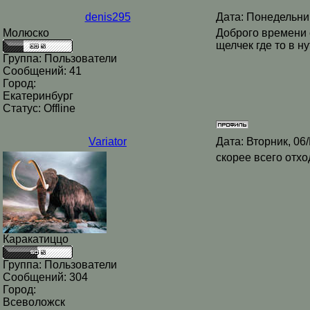
denis295
Дата: Понедельни
Молюско
Доброго времени с
щелчек где то в н
Группа: Пользователи
Сообщений:
41
Город:
Екатеринбург
Статус:
Offline
Variator
Дата: Вторник, 06
скорее всего отхо
Каракатиццо
Группа: Пользователи
Сообщений:
304
Город:
Всеволожск