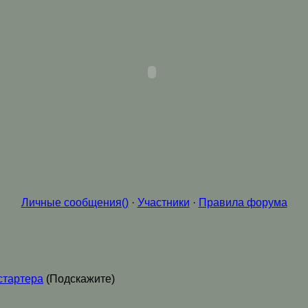
Личные сообщения()
·
Участники
·
Правила форума
стартера
(Подскажите)