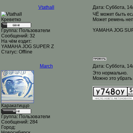
Vtathall
Дата: Суббота, 14
ЧЁ может быть ес
Креветко
Может ремень не
YAMAHA JOG SUPE
Группа: Пользователи
Сообщений:
32
На чём ездит:
YAMAHA JOG SUPER Z
Статус:
Offline
March
Дата: Суббота, 14
Это нормально.
Можно это убрать 
Каракатиццо
Группа: Пользователи
Сообщений:
284
Город:
Новосибирск