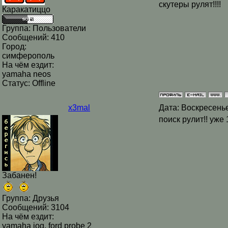
скутеры рулят!!!!
Каракатиццо
Группа: Пользователи
Сообщений:
410
Город:
симферополь
На чём ездит:
yamaha neos
Статус:
Offline
x3mal
Дата: Воскресенье
поиск рулит!! уж
Забанен!
Группа: Друзья
Сообщений:
3104
На чём ездит:
yamaha jog, ford probe 2