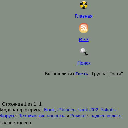
Главная
RSS
Поиск
Вы вошли как
Гость
| Группа "
Гости"
Страница
1
из
1
1
Модератор форума:
Nouk
,
-Pioneer-
,
sonic-002
,
Yakobs
Форум
»
Технические вопросы
»
Ремонт
»
заднее колесо
заднее колесо