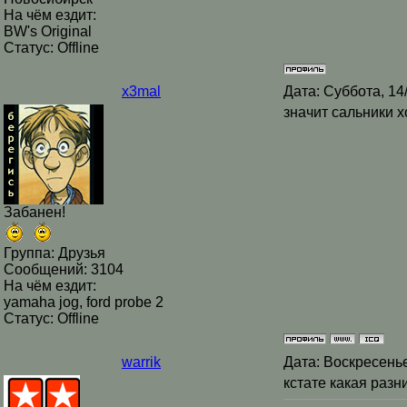
На чём ездит:
BW's Original
Статус:
Offline
x3mal
Дата: Суббота, 14
значит сальники 
Забанен!
Группа: Друзья
Сообщений:
3104
На чём ездит:
yamaha jog, ford probe 2
Статус:
Offline
warrik
Дата: Воскресенье
кстате какая разн