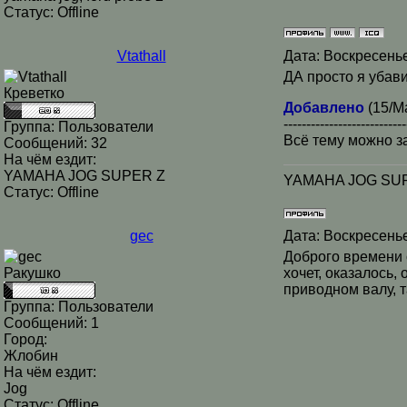
Статус:
Offline
Vtathall
Дата: Воскресенье
ДА просто я убави
Креветко
Добавлено
(15/Ма
---------------------------
Группа: Пользователи
Всё тему можно з
Сообщений:
32
На чём ездит:
YAMAHA JOG SUPER Z
YAMAHA JOG SUPE
Статус:
Offline
gec
Дата: Воскресенье
Доброго времени с
Ракушко
хочет, оказалось,
приводном валу, т
Группа: Пользователи
Сообщений:
1
Город:
Жлобин
На чём ездит:
Jog
Статус:
Offline