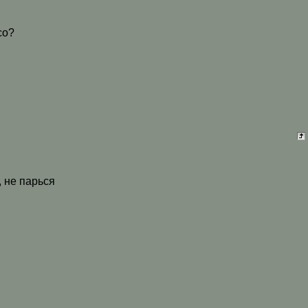
со?
 не парься