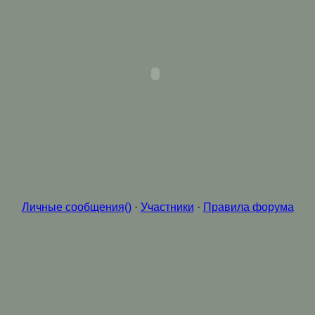
Личные сообщения()
·
Участники
·
Правила форума