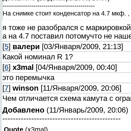
---------------------------------------------
На снимке стоит конденсатор на 4.7 мкф. ,
я тоже не разобрался с маркировкой
а на 4.7 поставил потомучто не наше
[
5
]
валери
[03/Января/2009, 21:13]
Какой номинал R 1?
[
6
]
x3mal
[04/Января/2009, 00:40]
это перемычка
[
7
]
winson
[11/Января/2009, 20:06]
Чем отличается схема камута с огр
Добавлено
(11/Январь/2009, 20:06)
---------------------------------------------
Quote
(
x3mal
)