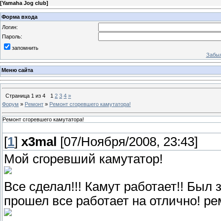
[
Yamaha Jog club
]
Форма входа
Логин:
Пароль:
запомнить
Забыл
Меню сайта
Страница
1
из
4
1
2
3
4
»
Форум
»
Ремонт
»
Ремонт сгоревшего камутатора!
Ремонт сгоревшего камутатора!
[
1
]
x3mal
[07/Ноября/2008, 23:43]
Мой сгоревший камутатор!
Все сделал!!! Камут работает!! Был 
прошел все работает на отлично! ре