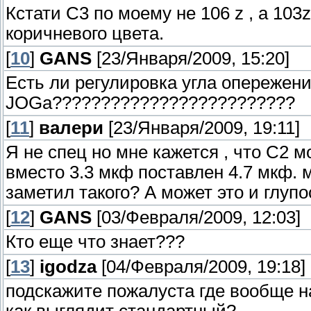
Кстати С3 по моему не 106 z , а 10
коричневого цвета.
[
10
]
GANS
[23/Января/2009, 15:20]
Есть ли регулировка угла опережени
JOGа?????????????????????????
[
11
]
валери
[23/Января/2009, 19:11]
Я не спец но мне кажется , что С2 м
вместо 3.3 мкф поставлен 4.7 мкф. 
заметил такого? А может это и глупо
[
12
]
GANS
[03/Февраля/2009, 12:03]
Кто еще что знает???
[
13
]
igodza
[04/Февраля/2009, 19:18]
подскажите пожалуста где вообще н