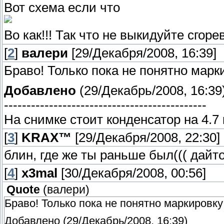
Вот схема если что
Во как!!! Так что не выкидуйте сгор
[
2
]
валери
[29/Декабря/2008, 16:39]
Браво! Только пока не понятно марки
Добавлено
(29/Декабрь/2008, 16:39
---------------------------------------------
На снимке стоит конденсатор на 4.7 
[
3
]
KRAX™
[29/Декабря/2008, 22:30]
блин, где же ты раньше был((( дайт
[
4
]
x3mal
[30/Декабря/2008, 00:56]
Quote
(
валери
)
Браво! Только пока не понятно маркировку 
Добавлено (29/Декабрь/2008, 16:39)