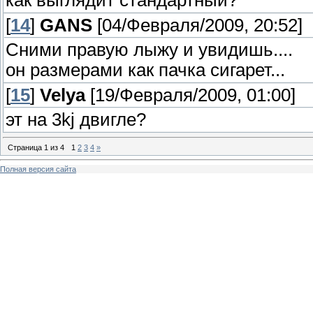
как выглядит стандартный?
[
14
]
GANS
[04/Февраля/2009, 20:52]
Сними правую лыжу и увидишь....
он размерами как пачка сигарет...
[
15
]
Velya
[19/Февраля/2009, 01:00]
эт на 3kj двигле?
Страница
1
из
4
1
2
3
4
»
Полная версия сайта