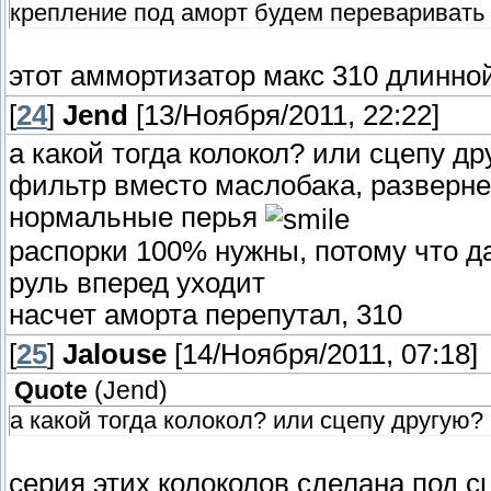
крепление под аморт будем переваривать 
этот аммортизатор макс 310 длинно
[
24
]
Jend
[13/Ноября/2011, 22:22]
а какой тогда колокол? или сцепу д
фильтр вместо маслобака, разверне
нормальные перья
распорки 100% нужны, потому что д
руль вперед уходит
насчет аморта перепутал, 310
[
25
]
Jalouse
[14/Ноября/2011, 07:18]
Quote
(
Jend
)
а какой тогда колокол? или сцепу другую?
серия этих колоколов сделана под 