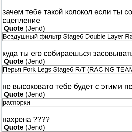
зачем тебе такой колокол если ты с
сцепление
Quote
(
Jend
)
Воздушный фильтр Stage6 Double Layer Racin
куда ты его собираешься засовывать
Quote
(
Jend
)
Перья Fork Legs Stage6 R/T (RACING TEA
не высоковато тебе будет с этими п
Quote
(
Jend
)
распорки
нахрена ????
Quote
(
Jend
)