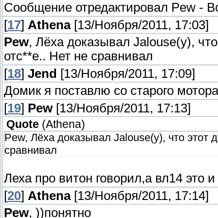
Сообщение отредактировал
Pew
-
В
[
17
]
Athena
[13/Ноября/2011, 17:03]
Pew
, Лёха доказывал Jalouse(у), чт
отс**е.. Нет не сравнивал
[
18
]
Jend
[13/Ноября/2011, 17:09]
Домик я поставлю со старого мотора
[
19
]
Pew
[13/Ноября/2011, 17:13]
Quote
(
Athena
)
Pew, Лёха доказывал Jalouse(у), что этот д
сравнивал
Леха про витон говорил,а вл14 это 
[
20
]
Athena
[13/Ноября/2011, 17:14]
Pew
, ))понятно