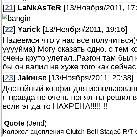
[
21
]
LaNkAsTeR
[13/Ноября/2011, 17:
[
22
]
Yarick
[13/Ноября/2011, 19:16]
Надеемся что у нас все получиться)
ууууйма) Могу сказать одно. с тем к
очень круто улетал..Разгон там был
бы он валил не хуже того как сейчас
[
23
]
Jalouse
[13/Ноября/2011, 20:38]
Достойный конфиг для использован
я правда не очень понял ты решил вс
если эт да то НАХРЕНА!!!!!!!!
Quote
(
Jend
)
Колокол сцепления Clutch Bell Stage6 R/T 