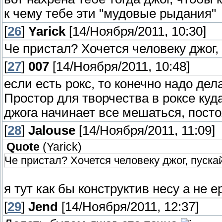
к чему тебе эти "мудовые рыдания"
[
26
]
Yarick
[14/Ноября/2011, 10:30]
Че пристал? Хочется человеку джог, 
[
27
]
007
[14/Ноября/2011, 10:48]
если есть рокс, то конечно надо дел
Простор для творчества в роксе куд
джога начинает все мешаться, пост
[
28
]
Jalouse
[14/Ноября/2011, 11:09]
Quote
(
Yarick
)
Че пристал? Хочется человеку джог, пускай
я тут как бы конструктив несу а не 
[
29
]
Jend
[14/Ноября/2011, 12:37]