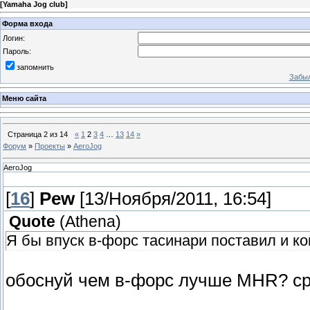
[
Yamaha Jog club
]
Форма входа
Логин:
Пароль:
запомнить
Забыл
Меню сайта
Страница
2
из
14
«
1
2
3
4
…
13
14
»
Форум
»
Проекты
»
AeroJog
AeroJog
[
16
]
Pew
[13/Ноября/2011, 16:54]
Quote
(
Athena
)
Я бы впуск в-форс тасинари поставил и к
обоснуй чем в-форс лучше MHR? с