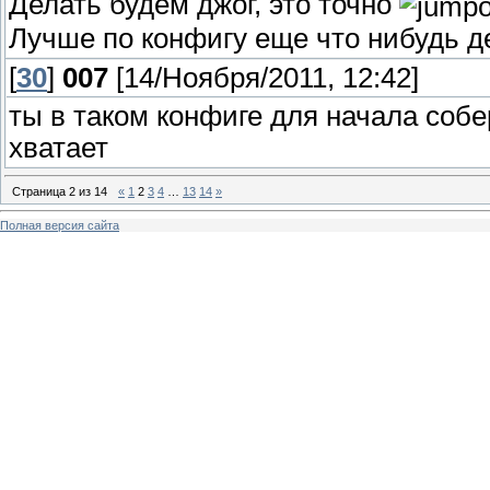
Делать будем джог, это точно
Лучше по конфигу еще что нибудь д
[
30
]
007
[14/Ноября/2011, 12:42]
ты в таком конфиге для начала собе
хватает
Страница
2
из
14
«
1
2
3
4
…
13
14
»
Полная версия сайта