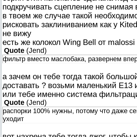
подкручивать сцепление не снимая 
в твоем же случае такой необходимо
рисковать заклиниванием как у Kited
не вижу
есть же колокол Wing Bell от malos
Quote
(
Jend
)
фильтр вместо маслобака, развернем впе
а зачем он тебе тогда такой большо
доставать ? возьми маленький E13 и
или тебе именно система фильтраци
Quote
(
Jend
)
распорки 100% нужны, потому что даже с
уходит
вот нахрена тебе тогда джог, чтобы 