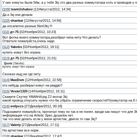
У них комуты были 5бм, а у тебя 3kj это два разных коммутатора хоть и проводов у
[
109
]
teamUshakov
[12/Августа/2012, 14:34]
Да и 3кj они делали
[
110
]
shankar
[12/Августа/2012, 14:56]
да опсалютно разные.5bm\3kj !!!
[
111
]
дт-75
[02/Ноября/2012, 10:23]
Вот фотка моего коммутатора,разобрал чипа нету.Что делать?
Ответьте пожалуйста,очень надо
[
112
]
Yakobs
[02/Ноября/2012, 18:11]
купить комут без ограна
[
113
]
дт-75
[02/Ноября/2012, 21:01]
Quote
(
Yakobs
)
купить комут без ограна
Сколько ищу,ни где нету
[
114
]
MaxDsm
[12/Ноября/2012, 22:58]
кто нибудь разбирал комут на piaggio?
[
115
]
Vovan1320
[14/Ноября/2012, 16:11]
Скажите Скутер YAMAHA jog Z2 мотор 3kj
какой провод откусить нужно что бы убрать ограничение скорости!!!!(комутатор на 8
[
116
]
evilpccs
[27/Декабря/2012, 00:18]
Подскажите пожалуйста, прочитал тему но так и не понял. вроде как пишут что для 3
информация что на Artistic Spec душилок нет.
так что мне делать если у меня артистик, двигло то там 3kj?
[
117
]
Valeriy
[27/Декабря/2012, 17:11]
На артистике все норм.
[
118
]
shankar
[27/Декабря/2012, 17:47]