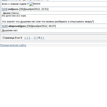
всех с новым годом !!
[
119
]
evilpccs
[28/Декабря/2012, 22:51]
Цитата
(
Valeriy
)
На артистике все норм.
это значит что душилки нет или что можно разбирать и откусывать кварц?)
[
120
]
aliapovatijpes
[29/Декабря/2012, 00:07]
Душилки нет.
Страница
8
из
9
«
1
2
…
6
7
8
9
»
Полная версия сайта