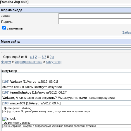
[
Yamaha Jog club
]
Форма входа
Логин:
Пароль:
запомнить
Забыл
Меню сайта
Страница
8
из
9
«
1
2
…
6
7
8
9
»
Форум
»
Форсировка стока!
»
камутатор
камутатор
[
106
]
Variator
[11/Августа/2012, 03:01]
смотря как и в каком коммуте откусили
[
107
]
teamUshakov
[11/Августа/2012, 06:24]
Variator
, А как можно еще откусить? Мы аккуратно сами ножки перекусили.
[
108
]
ninzer009
[11/Августа/2012, 09:46]
Quote
(
teamUshakov
)
На jog zr двиг 3kj разобрали коммутатор, откусили ножки процессора,
Quote
(
teamUshakov
)
Очень странно, комуты с 8 проводами как выше писали работали отлично